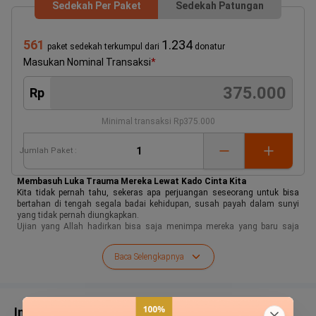
Sedekah Per Paket
Sedekah Patungan
561
1.234
paket sedekah terkumpul dari
donatur
Masukan Nominal Transaksi
*
Rp
Minimal transaksi
Rp375.000
Jumlah
Paket
:
Membasuh Luka Trauma Mereka Lewat Kado Cinta Kita
Kita tidak pernah tahu, sekeras apa perjuangan seseorang untuk bisa
bertahan di tengah segala badai kehidupan, susah payah dalam sunyi
yang tidak pernah diungkapkan.
Ujian yang Allah hadirkan bisa saja menimpa mereka yang baru saja
mengenal dunia, belum lama dan masih begitu muda.
Seperti Nara Umairah salah satunya,
Baca Selengkapnya
Info Terbaru