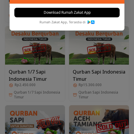
Rp2.100.000
Rp2.150.000
Download Rumah Zakat App
Qurban Kambing Double
Qurban Kambing Double
Kebaikan
Berkah
Rumah Zakat App, Tersedia di
Qurban 1/7 Sapi
Qurban Sapi Indonesia
Indonesia Timur
Timur
Rp2.450.000
Rp15.300.000
Qurban 1/7 Sapi Indonesia
Qurban Sapi Indonesia
Timur
Timur