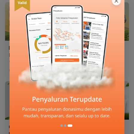
Desaku Berqurban
Desaku Berqurban 1/7
Kambing
Sapi
Rp1.950.000
Rp2.350.000
Desaku Berqurban
Desaku Berqurban 1/7
Kambing
Sapi
Qurban Kambing
Qurban Kambing
Double Kebaikan
Double Berkah