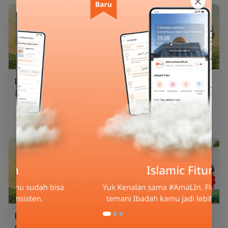
Desaku Berqurban
Desaku Berqurban 1/7
Kambing
Sapi
Rp1.950.000
Rp2.350.000
Desaku Berqurban
Desaku Berqurban 1/7
Kambing
Sapi
Desaku Berqurban
Qurban Kambing
Sapi
Double Kebaikan