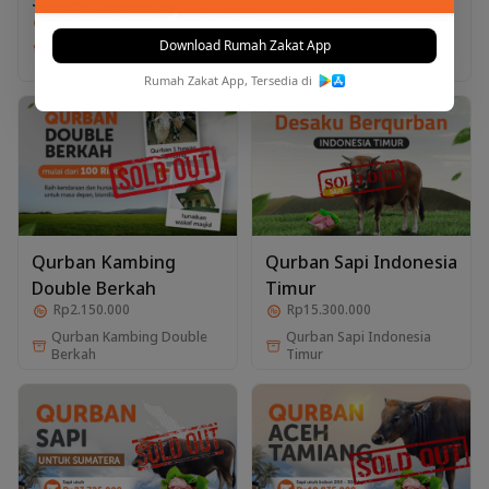
Rp15.200.000
Rp2.100.000
Download Rumah Zakat App
Qurban Kambing Double
Desaku Berqurban Sapi
Kebaikan
Rumah Zakat App, Tersedia di
Qurban Kambing
Qurban Sapi Indonesia
Double Berkah
Timur
Rp2.150.000
Rp15.300.000
Qurban Kambing Double
Qurban Sapi Indonesia
Berkah
Timur