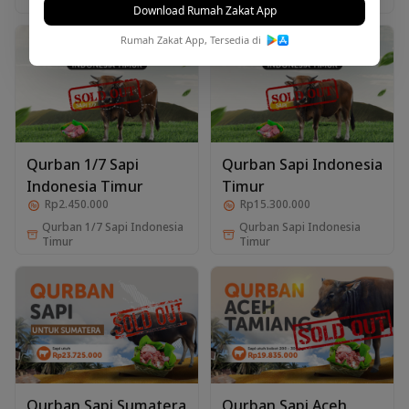
Kebaikan
Download Rumah Zakat App
Rumah Zakat App, Tersedia di
Qurban 1/7 Sapi
Qurban Sapi Indonesia
Indonesia Timur
Timur
Rp2.450.000
Rp15.300.000
Qurban 1/7 Sapi Indonesia
Qurban Sapi Indonesia
Timur
Timur
Qurban Sapi Sumatera
Qurban Sapi Aceh