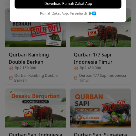
Kebaikan
Download Rumah Zakat App
Rumah Zakat App, Tersedia di
Qurban Kambing
Qurban 1/7 Sapi
Double Berkah
Indonesia Timur
Rp2.150.000
Rp2.450.000
Qurban Kambing Double
Qurban 1/7 Sapi Indonesia
Berkah
Timur
Qurban Sapi Indonesia
Qurban Sapi Sumatera