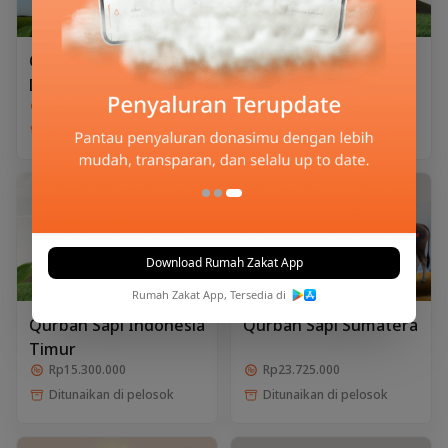
Qurban Kambing
Qurban 1/7 Sapi
Double Berkah
Indonesia Timur
Rp2.150.000
Rp2.450.000
Ditunaikan di pelosok
Ditunaikan di pelosok
Download Rumah Zakat App
Rumah Zakat App, Tersedia di
Qurban Sapi Indonesia
Qurban Sapi Sumatera
Timur
Rp15.300.000
Rp23.725.000
Ditunaikan di pelosok
Ditunaikan di pelosok