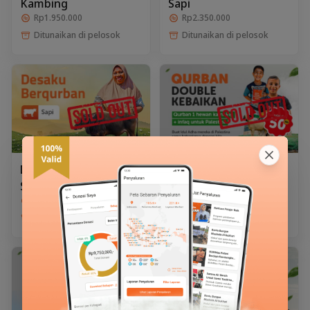
Kambing
Sapi
Rp1.950.000
Rp2.350.000
Ditunaikan di pelosok
Ditunaikan di pelosok
Desaku Berqurban
Qurban Kambing
Sapi
Double Kebaikan
Rp15.200.000
Rp2.100.000
Ditunaikan di pelosok
Ditunaikan di pelosok