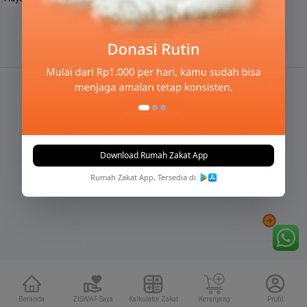
Download Rumah Zakat App
Rumah Zakat App, Tersedia di
Beranda
ZISWAF Saya
Kalkulator Zakat
Keranjang
Profil