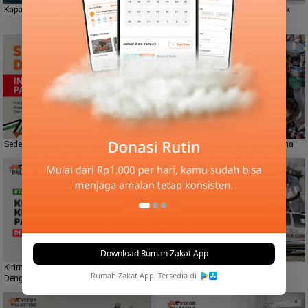
Kapal Kemanusiaan Palestina
Patungan Hunian Sementara Untuk
Palestina
Sedekah Daging Indonesia Palestina
Sedekah Susu Untuk Anak Palestina
Download Rumah Zakat App
Kirim Bantuan Kemanusiaan Palestina
Mobile Clinic Palestine
Rumah Zakat App, Tersedia di
Dengan Airdrop