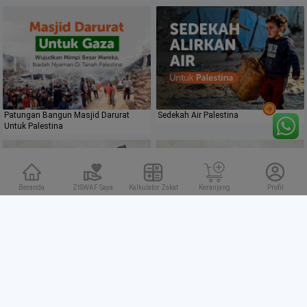
Patungan Bangun Masjid Darurat
Sedekah Air Palestina
Untuk Palestina
Beranda
ZISWAF Saya
Kalkulator Zakat
Keranjang
Profil
Bantuan Musim Dingin untuk
Roti untuk Palestina
Palestina