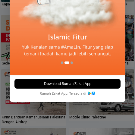
Kapal Kemanusiaan Palestina
Patungan Hunian Sementara Untuk
Palestina
Sedekah Daging Indonesia Palestina
Sedekah Susu Untuk Anak Palestina
Download Rumah Zakat App
Rumah Zakat App, Tersedia di
Kirim Bantuan Kemanusiaan Palestina
Mobile Clinic Palestine
Dengan Airdrop