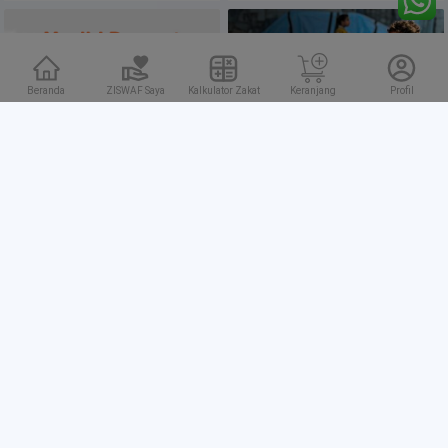
Beranda
ZISWAF Saya
Kalkulator Zakat
Keranjang
Profil
Patungan Bangun Masjid Darurat
Sedekah Air Palestina
Untuk Palestina
Bantuan Musim Dingin untuk
Roti untuk Palestina
Palestina