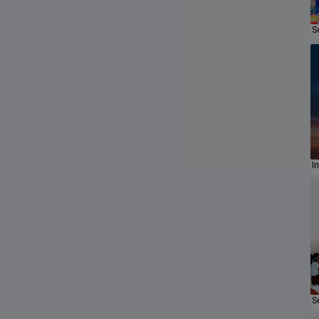
S
I
S