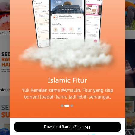
umur Bor Pelosok Indonesia
Sedekah Pohon Penjaga Air
edekah Rain Water Harvest
Sedekah Terbaik Di Bulan Safar
Download Rumah Zakat App