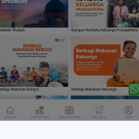
edekah Shubuh
Bangun Rutilahu Keluarga Prasejahtera
erbagi Makanan Bergizi
Berbagi Makanan Keluarga
Beranda
ZISWAF Saya
Kalkulator Zakat
Keranjang
Profil