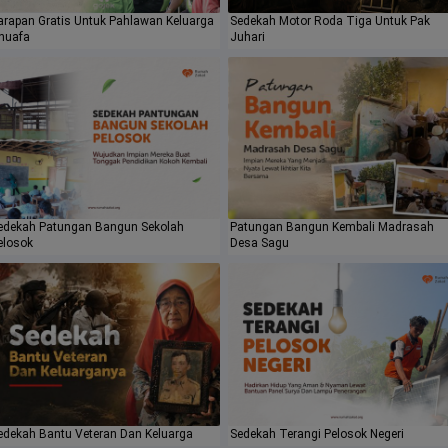
arapan Gratis Untuk Pahlawan Keluarga
Sedekah Motor Roda Tiga Untuk Pak
huafa
Juhari
edekah Patungan Bangun Sekolah
Patungan Bangun Kembali Madrasah
elosok
Desa Sagu
edekah Bantu Veteran Dan Keluarga
Sedekah Terangi Pelosok Negeri