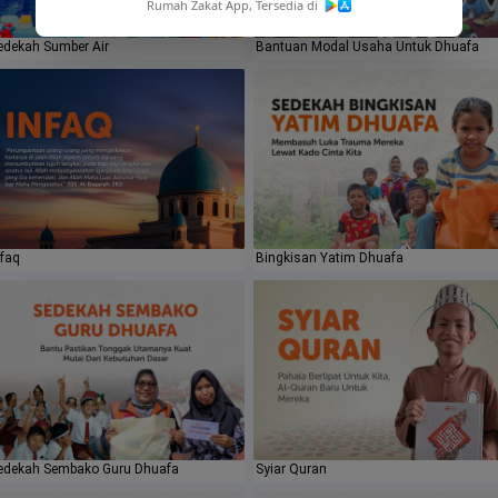
Rumah Zakat App, Tersedia di
edekah Sumber Air
Bantuan Modal Usaha Untuk Dhuafa
nfaq
Bingkisan Yatim Dhuafa
edekah Sembako Guru Dhuafa
Syiar Quran