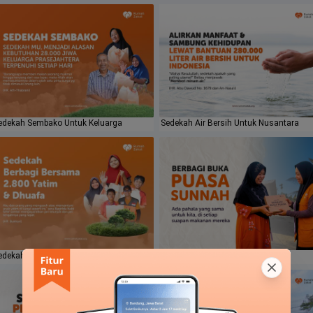
edekah Sembako Untuk Keluarga
Sedekah Air Bersih Untuk Nusantara
edekah Untuk 2.800 Yatim Indonesia
Berbagi Buka Puasa Sunnah