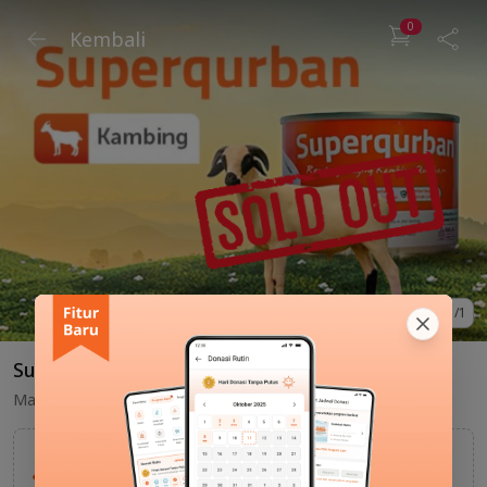
0
Kembali
1
/
1
Superqurban Kambing
Manfaat Qurban anda, Jadi semakin luas
Rp2.825.000
Kornet, Rendang
*Harga Dapat Berubah
Varian Rasa Tersedia