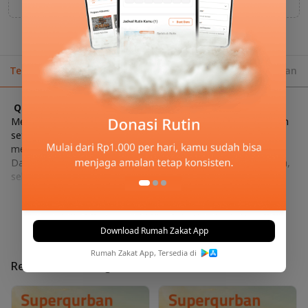
Tentang Program
Info Terbaru
Shahibul Qurban
Qurban Mu Ikut Menyambung Harapan Hidup Mereka,
Menunaikan ibadah qurban tentunya menjadi mimpi besar lain
setiap Muslim di dunia, memenuhi panggilan Allah dan
mendapat kemuliaan serta pahala yang berlipat ganda.
Dan sisi baik lain ibadah qurban yang sahabat tunaikan adalah,
selain sebagai ikhtiar mendekatkan diri dan bentuk pengha
Baca
Selengkapnya
Download Rumah Zakat App
Rumah Zakat App, Tersedia di
Rekomendasi Program Terkait