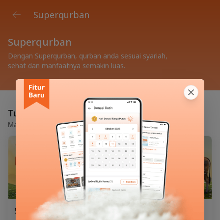
Superqurban
Superqurban
Dengan Superqurban, qurban anda sesuai syariah,
sehat dan manfaatnya semakin luas.
Tunaikan Qurban Anda
Manfaat qurban menjadi lebih luas
Superqurban Kambing
Superqurban Sapi 1/7