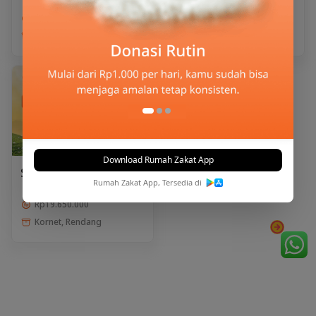
Rp2.825.000
Rp3.025.000
Kornet, Rendang
Kornet, Rendang
Download Rumah Zakat App
Superqurban Sapi
Rumah Zakat App, Tersedia di
Rp19.650.000
Kornet, Rendang