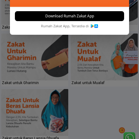
Download Rumah Zakat App
Rumah Zakat App, Tersedia di
Zakat Perusahaan
Zakat Saham
Zakat untuk Gharimin
Zakat untuk Mualaf
Zakat untuk Beras Lansia Dhuafa