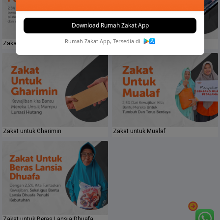
Download Rumah Zakat App
Rumah Zakat App, Tersedia di
Zakat Perusahaan
Zakat Saham
Zakat untuk Gharimin
Zakat untuk Mualaf
Zakat untuk Beras Lansia Dhuafa