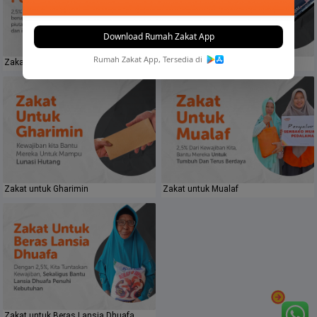
Download Rumah Zakat App
Rumah Zakat App, Tersedia di
Zakat Perusahaan
Zakat Saham
Zakat untuk Gharimin
Zakat untuk Mualaf
Zakat untuk Beras Lansia Dhuafa