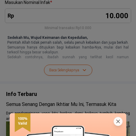
Masukan Nominal Infak
*
Rp
Minimal transaksi
Rp10.000
Sedekah Mu, Wujud Keimanan dan Kepedulian,
Perintah Allah tidak pernah salah, selalu penuh kebaikan dan juga berkah.
Semuanya hanya ditujukan bagi kebaikan hamba-Nya, mulai dari hal
terkecil hingga besar sekalipun.
Sedekah contohnya, ibadah sunnah yang terlihat kecil namun
menyimpan segudang manfaat sekaligus wujud kepedulian bagi
sesama. Dampak baiknya juga tidak hanya penerima sedekah saja yang
Baca Selengkapnya
rasakan, tapi juga dirasakan bagi kita sebagai penunai sedekah.
"Perumpamaan orang-orang yang menginfakkan hartanya di jalan Allah
seperti sebutir biji yang menumbuhkan tujuh tangkai; pada tiap-tiap tangkai
ada seratus biji. Allah melipatgandakan (ganjaran) bagi siapa yang Dia
kehendaki, dan Allah Maha Luas (karunia-Nya) lagi Maha Mengetahui."
(QS. Al-
Info Terbaru
Baqarah: 261)
Semua Senang Dengan Ikhtiar Mu Ini, Termasuk Kita
Dari pendampingan yang kita berikan, demi baiknya tumbuh kembang
anak-anak bangsa, dan inilah salah satu bentuknya.