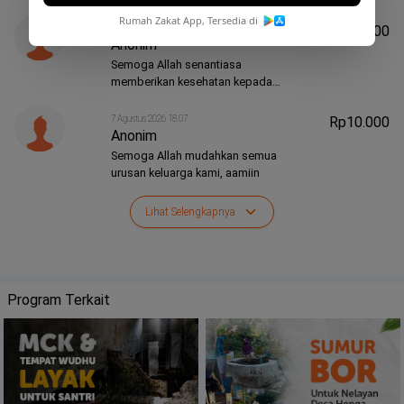
Rumah Zakat App, Tersedia di
7 Agustus 2026 18.13
Rp10.000
Anonim
Semoga Allah senantiasa
Klik "
Tunaikan Sekarang
" untuk infak disini
memberikan kesehatan kepadaku
dan keluargaku, aamiin
7 Agustus 2026 18.07
Rp10.000
Anonim
Semoga Allah mudahkan semua
urusan keluarga kami, aamiin
Lihat Selengkapnya
Tidak sekedar orangtua mereka yang senang dengan tumbuh kembang
anak-anaknya yang terbantu, tapi kita pun ikut bersuka cita sebab bisa
menjadi hadirnya kebaikan bagi sesama.
Terimakasih banyak sahabat, jazakumullah khairan.
Program Terkait