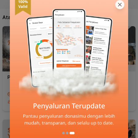
Atau Pilih Program Unggulan Kami
Palestina
Zakat Maal
Rp20.000
Rp100.000
21576
4242