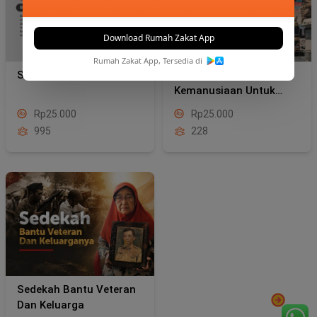
Download Rumah Zakat App
Rumah Zakat App, Tersedia di
Sedekah Yatim
Konvoi Hadiah
Kemanusiaan Untuk
Gaza
Rp25.000
Rp25.000
995
228
Sedekah Bantu Veteran
Dan Keluarga