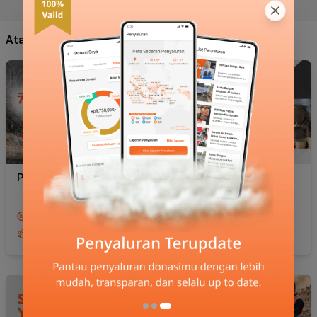
Atau Pilih Program Unggulan Kami
Palestina
Zakat Maal
Rp20.000
Rp100.000
21346
4235