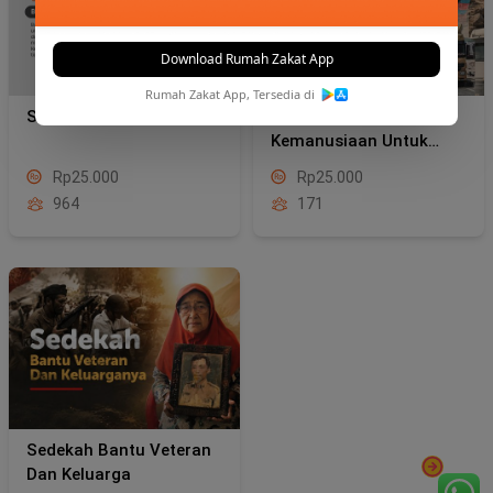
Download Rumah Zakat App
Rumah Zakat App, Tersedia di
Sedekah Yatim
Konvoi Hadiah
Kemanusiaan Untuk
Gaza
Rp25.000
Rp25.000
964
171
Sedekah Bantu Veteran
Dan Keluarga