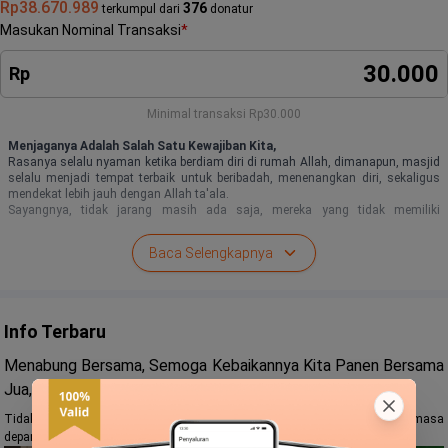
Rp38.670.989
376
terkumpul dari
donatur
Masukan Nominal Transaksi
*
Rp
Minimal transaksi
Rp30.000
Menjaganya Adalah Salah Satu Kewajiban Kita,
Rasanya selalu nyaman ketika berdiam diri di rumah Allah, dimanapun, masjid
selalu menjadi tempat terbaik untuk beribadah, menenangkan diri, sekaligus
mendekat lebih jauh dengan Allah ta'ala.
Sayangnya, tidak jarang masih ada saja, mereka yang tidak memiliki
kesempatan yang sama.
Tidak ada suasana anak-anak yang berlari untuk pergi mengaji, jarang
Baca Selengkapnya
dilaksanakannya shalat berjamaah, sebab kondisi masjid yang rusak dan jauh
dari kata layak untuk digunakan.
Info Terbaru
Menabung Bersama, Semoga Kebaikannya Kita Panen Bersama
Jua,
Tidak diragukan, ikhtiar ini menjadi upaya memanen pahala jariyah di masa
depan.