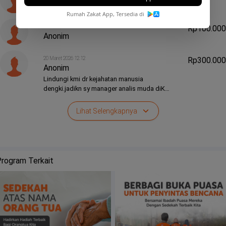
Anonim
besar yang in syaa Allah menjadi alasan hadir pula pahala jariyah untuk kita
Rumah Zakat App, Tersedia di
bersama.
20 Maret 2026 16.24
Rp100.000
Anonim
20 Maret 2026 12.12
Rp300.000
Anonim
Lindungi kmi dr kejahatan manusia
dengki.jadikn sy manager analis muda diKP
luruskan dlm jlMu
Lihat Selengkapnya
rogram Terkait