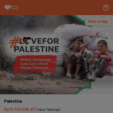
Buka di App
Palestina
Rp29.924.086.457
Dana Terkumpul