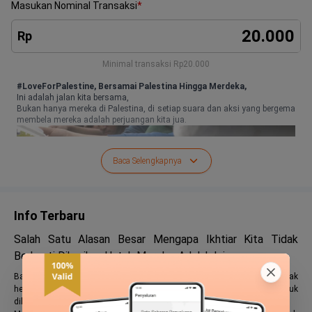
Masukan Nominal Transaksi
*
Rp
Minimal transaksi
Rp20.000
#LoveForPalestine, Bersamai Palestina Hingga Merdeka,
Ini adalah jalan kita bersama,
Bukan hanya mereka di Palestina, di setiap suara dan aksi yang bergema
membela mereka adalah perjuangan kita jua.
Baca Selengkapnya
Info Terbaru
Salah Satu Alasan Besar Mengapa Ikhtiar Kita Tidak
Berhenti Diberikan Untuk Mereka, Adalah Ini
Bagi mereka, usaha untuk pulih ditengah segala gempuran yang tidak
henti diterima adalah sebuah ikhtiar besar yang terkadang sulit untuk
dilakukan.