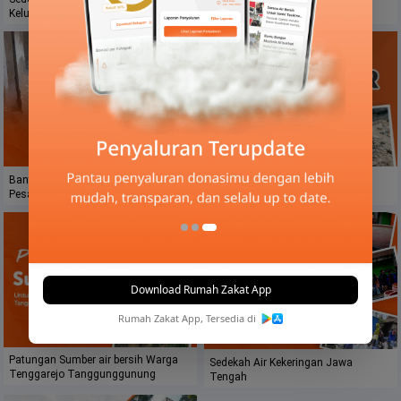
Keluarga Dhuafa
Banten
Bantu Bangun MCK Pondok
Bangun Sumber Air Kedungudal
Pesantren
Download Rumah Zakat App
Rumah Zakat App, Tersedia di
Patungan Sumber air bersih Warga
Sedekah Air Kekeringan Jawa
Tenggarejo Tanggunggunung
Tengah