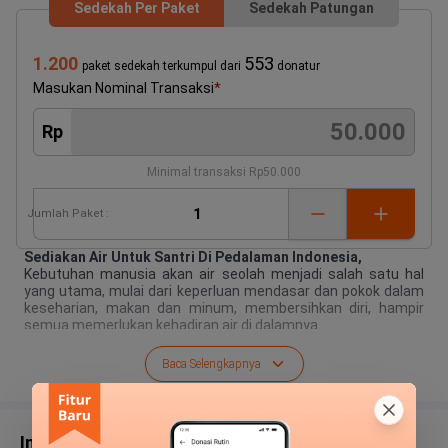
Sedekah Per Paket
Sedekah Patungan
1.200
553
paket sedekah terkumpul dari
donatur
Masukan Nominal Transaksi
*
Rp
Minimal transaksi
Rp50.000
Jumlah
Paket
:
Sediakan Air Untuk Santri Di Pedalaman Indonesia,
Kebutuhan manusia akan air seolah menjadi salah satu hal
yang utama, mulai dari keperluan mendasar dan pokok dalam
keseharian, makan dan minum, membersihkan diri, hampir
semua memerlukan kehadiran air di dalamnya.
Lalu apa kabar dengan saudara kita di pedalaman sana? Yang
jauh dari fasilitas air memadai, jika pun ada harus menempuh
Baca Selengkapnya
jarak yang tidak dekat.
Info Terbaru