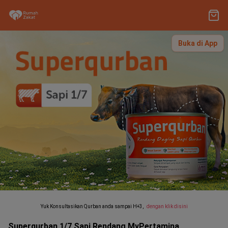
Buka di App
Yuk Konsultasikan Qurban anda sampai H+3,
dengan klik disini
Superqurban 1/7 Sapi Rendang MyPertamina