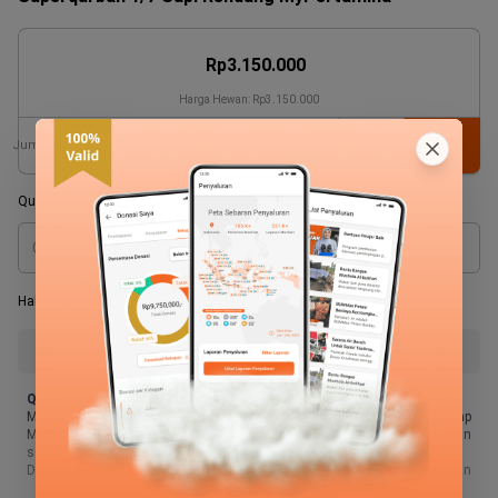
Harga Hewan:
Rp3.150.000
Jumlah
Bagian
:
Qurban atas nama
(wajib isi)
*
Hak Pequrban
(wajib isi)
Sedekahkan Hak saya
Kirimkan Hak saya
Qurban Mu Ikut Menyambung Harapan Hidup Mereka,
Menunaikan ibadah qurban tentunya menjadi mimpi besar lain setiap
Muslim di dunia, memenuhi panggilan Allah dan mendapat kemuliaan
serta pahala yang berlipat ganda.
Dan sisi baik lain ibadah qurban yang sahabat tunaikan adalah, selain
sebagai ikhtiar mendekatkan diri dan bentuk penghambaan pada Allah