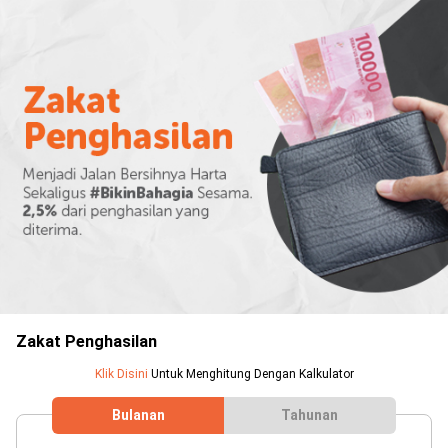
Asty S Saputry
Rp2.916.250
VA BCA
Zakat Penghasilan
Klik Disini
Untuk Menghitung Dengan Kalkulator
Bulanan
Tahunan