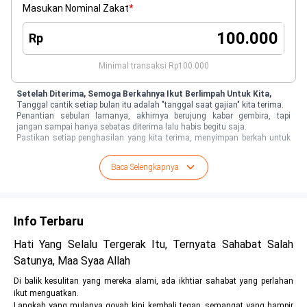
Masukan Nominal Zakat
*
Rp
Minimal transaksi
Rp100.000
Setelah Diterima, Semoga Berkahnya Ikut Berlimpah Untuk Kita,
Tanggal cantik setiap bulan itu adalah "tanggal saat gajian" kita terima.
Penantian sebulan lamanya, akhirnya berujung kabar gembira, tapi
jangan sampai hanya sebatas diterima lalu habis begitu saja.
Pastikan setiap penghasilan yang kita terima, menyimpan berkah untuk
dunia dan akhirat, serta ikut membersihkan diri dan harta dari hak orang
lain di dalamnya, dengan cara tunaikan kewajiban zakat atas
Baca Selengkapnya
penghasilan tersebut.
"
Ambillah zakat dari sebagian harta mereka, dengan zakat itu kamu
membersihkan dan menyucikan mereka...
" (QS. At-Taubah: 103)
Info Terbaru
Hati Yang Selalu Tergerak Itu, Ternyata Sahabat Salah
Satunya, Maa Syaa Allah
Di balik kesulitan yang mereka alami, ada ikhtiar sahabat yang perlahan
ikut menguatkan.
Langkah yang mulanya goyah kini kembali tegap, semangat yang hampir