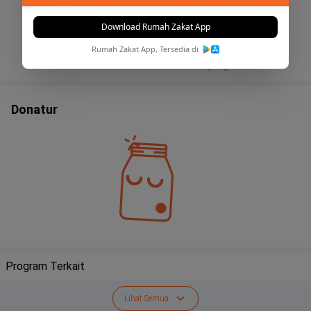
kebahagiaan bagi yang menerimanya, zakat yang kita tunaikan juga bisa
membersihkan dan mensucikan harta yang kita miliki. Sehingga nantinya
Download Rumah Zakat App
kita akan mendapatkan ketenangan karena harta yang kita miliki sudah
ditunaikan zakatnya.
Rumah Zakat App, Tersedia di
CARA MENGHITUNG ZAKAT PERDAGANGAN
Ketentuan :
Belum ada informasi terbaru untuk program ini.
Telah mencapai haul
Mencapai nishab 85 gr emas
Besar zakat 2,5 %
Dapat dibayar dengan barang atau uang Berlaku untuk perdagangan
Donatur
secara individu atau badan usaha ( CV, PT, koperasi)
Cara Hitung : Zakat Perdagangan = ( Modal yang diputar + keuntungan +
piutang yang dapat dicairkan ) dikurangi (hutang-kerugian) x 2,5 %
PENYALURAN ZAKAT
Zakat adalah harta yang wajib dikeluarkan apabila telah memenuhi
syarat syarat yang telah ditentukan oleh agama, dan disalurkan kepada
orang orang yang telah ditentukan pula, yaitu delapan golongan yang
berhak menerima zakat sebagaimana yang tercantum dalam Al-Qur an
surat At-Taubah ayat 60.
Sesungguhnya zakat-zakat itu, hanyalah untuk orang-orang fakir, orang-
orang miskin, pengurus-pengurus zakat, para muallaf yang dibujuk
hatinya, untuk budak, orang-orang yang berhutang, untuk jalan Allah dan
untuk mereka yuang sedang dalam perjalanan, sebagai suatu ketetapan
Program Terkait
yang diwajibkan Allah, dan Allah Maha Mengetahui lagi Maha Bijaksana.
Rumah Zakat menyalurakan zakat sesuai Asnaf yang terdapat dalam
suarta At-Taubah ayat: 60
Lihat Semua
Di Rumah Zakat
penyaluran dana zakat di distribusikan kedalam