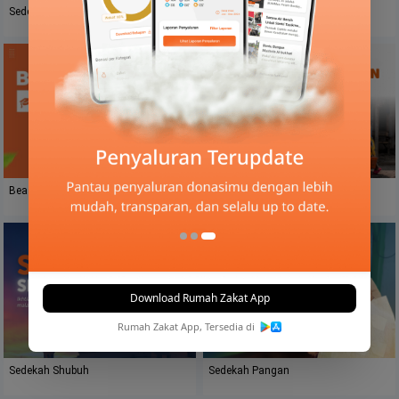
Sedekah Bantu Veteran Dan Keluarga
Sedekah Terbaik Di Bulan Safar
Terkumpul
: Rp
145.5Jt
Beasiswa Baik
Berbagi Air Kehidupan Untuk
Nusantara
Download Rumah Zakat App
Rumah Zakat App, Tersedia di
Sedekah Shubuh
Sedekah Pangan