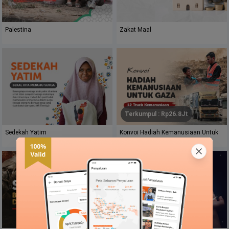
Palestina
Zakat Maal
Terkumpul
: Rp
26.8Jt
Sedekah Yatim
Konvoi Hadiah Kemanusiaan Untuk
Gaza
Terkumpul
: Rp
900.1Jt