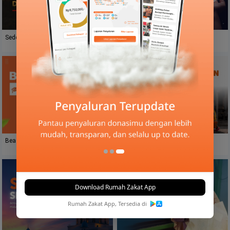
Terkumpul
: Rp
900.1Jt
Sedekah Bantu Veteran Dan Keluarga
Sedekah Terbaik Di Bulan Safar
Terkumpul
: Rp
145.5Jt
Beasiswa Baik
Berbagi Air Kehidupan Untuk
Nusantara
Download Rumah Zakat App
Rumah Zakat App, Tersedia di