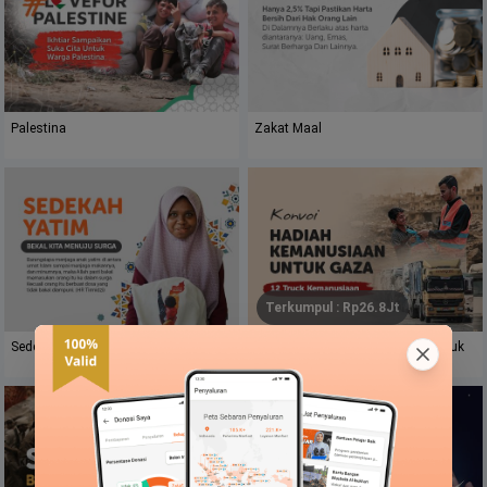
Palestina
Zakat Maal
Terkumpul
: Rp
26.8Jt
Sedekah Yatim
Konvoi Hadiah Kemanusiaan Untuk
Gaza