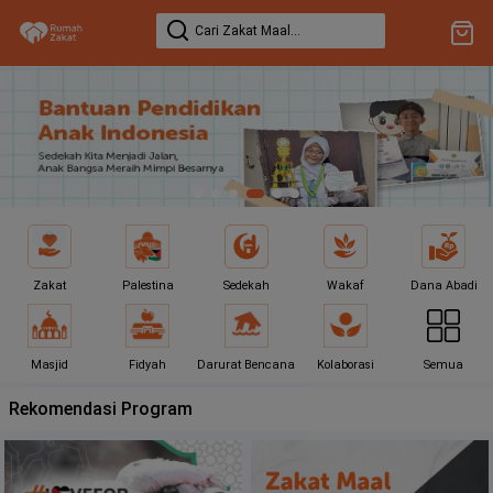
Cari
Zakat Maal
...
Zakat
Palestina
Sedekah
Wakaf
Dana Abadi
Masjid
Fidyah
Darurat Bencana
Kolaborasi
Semua
Rekomendasi Program