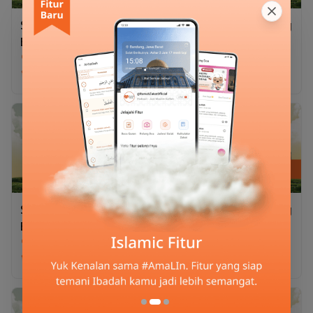
Superqurban Kambing
Superqurban Kambing
Bersama Kak Enaw
Bersama Kak Naura
Rp2.975.000
Rp2.975.000
Faeyza
Kornet, Rendang
Kornet, Rendang
Superqurban Kambing
Superqurban Kambing
Bersama Kak Fara
Bersama Kak Riza
Rp2.975.000
Rp2.975.000
Ramadani
Kornet, Rendang
Kornet, Rendang