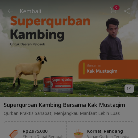
0
Kembali
1
/
1
Superqurban Kambing Bersama Kak Mustaqim
Qurban Praktis Sahabat, Menjangkau Manfaat Lebih Luas
Rp2.975.000
Kornet, Rendang
*Harga Dapat Berubah
Varian Qurban Tersedia