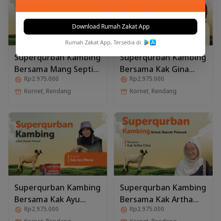
Download Rumah Zakat App
Rumah Zakat App, Tersedia di
Superqurban Kambing
Superqurban Kambing
Bersama Mang Septi
Bersama Kak Gina
Rp2.975.000
Rp2.975.000
Ojol
Amelia
Kornet, Rendang
Kornet, Rendang
Superqurban Kambing
Superqurban Kambing
Bersama Kak Ayu
Bersama Kak Artha
Rp2.975.000
Rp2.975.000
Rikina
Citra