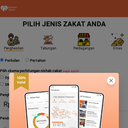
PILIH JENIS ZAKAT ANDA
Penghasilan
Tabungan
Perdagangan
Emas
Perbulan
Pertahun
Pilih skema perhitungan nishab zakat
wajib dipilih
Opini Dewan Syariah Rumah Zakat
SK Ketua BAZNAS No. 15 tahun 2026
Penghasilan
wajib diisi
Pendapatan Lain (Bonus, THR)