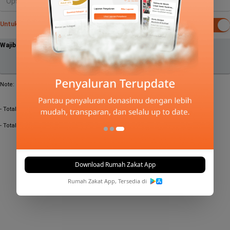
Untuk kehati-hatian dipotong dari gaji bruto
Wajib bayar
Note:
- Total Nishab Zakat (85 gr emas) perbulan setara dengan:
Rp0
- Total Nishab Zakat (85 gr emas) pertahun setara dengan:
Rp0
Total
Zakat Penghasilan Sebulan
Rp0
Download Rumah Zakat App
Rumah Zakat App, Tersedia di