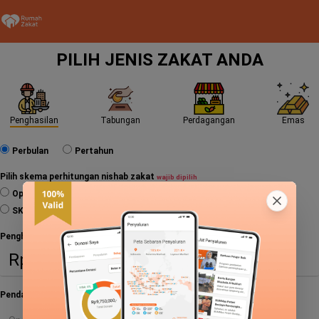
PILIH JENIS ZAKAT ANDA
Penghasilan
Tabungan
Perdagangan
Emas
Perbulan
Pertahun
Pilih skema perhitungan nishab zakat
wajib dipilih
Opini Dewan Syariah Rumah Zakat
SK Ketua BAZNAS No. 15 tahun 2026
Penghasilan
wajib diisi
Pendapatan Lain (Bonus, THR)