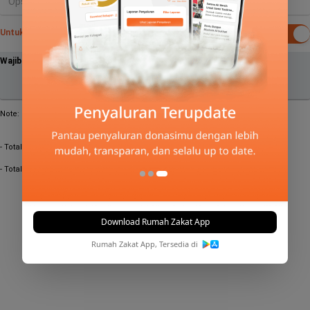
Untuk kehati-hatian dipotong dari gaji bruto
Wajib bayar
Note:
- Total Nishab Zakat (85 gr emas) perbulan setara dengan:
Rp0
- Total Nishab Zakat (85 gr emas) pertahun setara dengan:
Rp0
Total
Zakat Penghasilan Sebulan
Rp0
Download Rumah Zakat App
Rumah Zakat App, Tersedia di