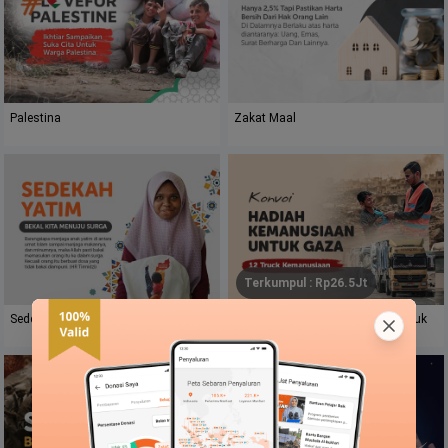
Palestina
Zakat Maal
Terkumpul
: Rp
26.5Jt
Sedekah Yatim
Konvoi Hadiah Kemanusiaan Untuk
Gaza