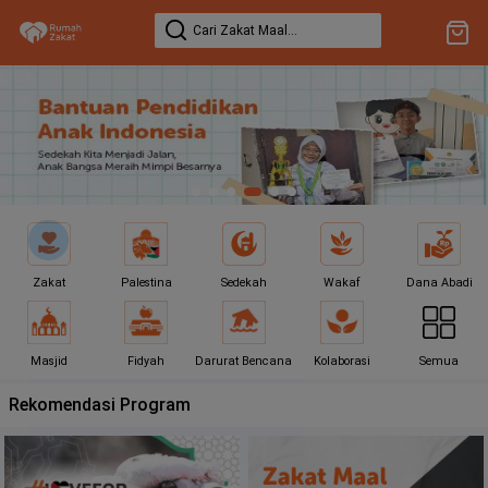
Cari
Zakat Maal
...
Zakat
Palestina
Sedekah
Wakaf
Dana Abadi
Masjid
Fidyah
Darurat Bencana
Kolaborasi
Semua
Rekomendasi Program