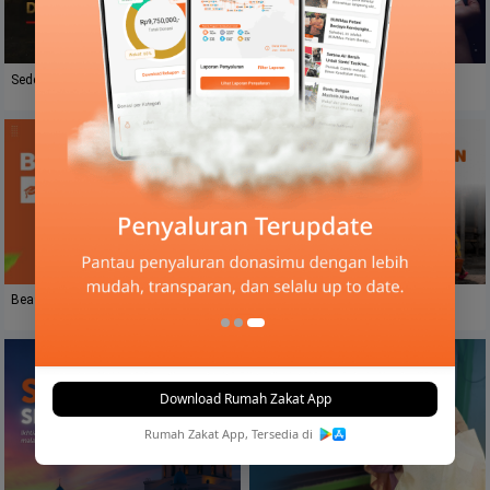
Terkumpul
: Rp
899.8Jt
Sedekah Bantu Veteran Dan Keluarga
Sedekah Terbaik Di Bulan Safar
Terkumpul
: Rp
145Jt
Beasiswa Baik
Berbagi Air Kehidupan Untuk
Nusantara
Download Rumah Zakat App
Rumah Zakat App, Tersedia di